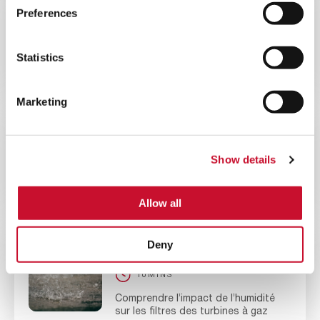
BLOG
ENERGY
Preferences
10MINS
L’importance de la filtration de l’air
Statistics
dans la production d’énergie par
moteur alternatif
Marketing
BLOG
ENERGY
10MINS
Show details
Réduisez le coût total de
possession de votre turbine à gaz
Allow all
Deny
BLOG
ENERGY
10MINS
Comprendre l’impact de l’humidité
sur les filtres des turbines à gaz