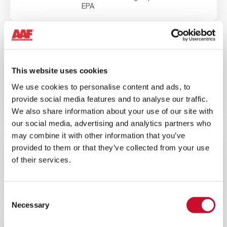
EPA
BLOG
ENERGY
10MINS
This website uses cookies
Évaluer les meilleurs systèmes de
We use cookies to personalise content and ads, to
filtration pour turbines à gaz dans
les environnements à forte teneur en
provide social media features and to analyse our traffic.
poussière
We also share information about your use of our site with
our social media, advertising and analytics partners who
may combine it with other information that you’ve
provided to them or that they’ve collected from your use
BLOG
ENERGY
of their services.
10MINS
L’importance de la filtration de l’air
dans les centrales nucléaires
Consent
Necessary
Selection