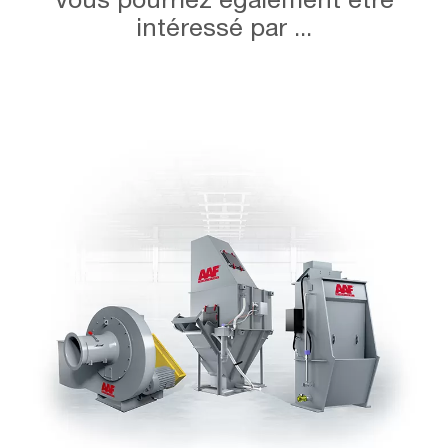
intéressé par ...
Dépoussiéreurs
à
voie
humide