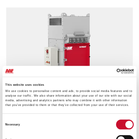
This website uses cookies
We use cookies to personalise content and ads, to provide social media features and to
analyse our traffic. We also share information about your use of our site with our social
media, advertising and analytics partners who may combine it with other information
that you’ve provided to them or that they’ve collected from your use of their services.
MAIN-
Consent
1_WONDAIR-
TM
Necessary
WONDAIR
Lite
Selection
Lite