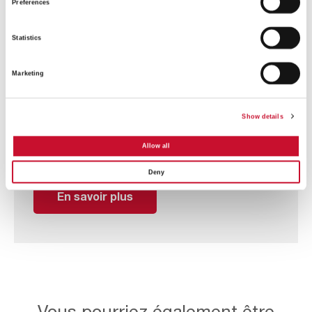
Preferences
Un collecteur de poussière sec polyvalent pouvant
être inséré verticalement et horizontalement, conçu
pour une intégration directe dans votre processus
Statistics
d'application industrielle. Il offre flexibilité et
commodité, s'adaptant à des flux d'air allant de
Marketing
400m³/h à 16 000m³/h.
Son design adaptable permet une installation et un
Show details
déplacement faciles, vous permettant de vous
ajuster aux besoins changeants avec une
Allow all
interruption minimale.
Deny
En savoir plus
Vous pourriez également être