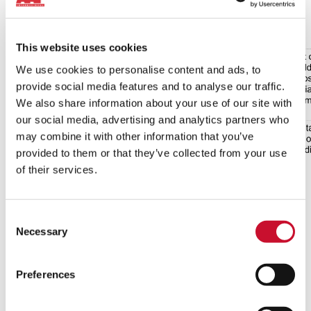
This website uses cookies
We use cookies to personalise content and ads, to
provide social media features and to analyse our traffic.
We also share information about your use of our site with
our social media, advertising and analytics partners who
may combine it with other information that you’ve
provided to them or that they’ve collected from your use
of their services.
Les systèmes de filtration d’air radioactif éventuels sont
Consent
situés dans le bâtiment du réacteur ou l’enveloppe de
Necessary
confinement. Dans cette zone, l’iode est créée par la fission
Selection
à l’intérieur des barres de combustible et peut être présente
sous forme de gaz ou d’aérosol dans l’atmosphère des
Preferences
zones contaminables de la centrale. Le design et l’installation
du système de filtration sont similaires à celles d’un système
de filtration d’air non radioactif, à l’exception du piège à iode