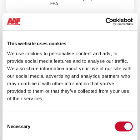
EPA
BLOG
ENERGY
10MINS
This website uses cookies
Évaluer les meilleurs systèmes de
We use cookies to personalise content and ads, to
filtration pour turbines à gaz dans
les environnements à forte teneur en
provide social media features and to analyse our traffic.
poussière
We also share information about your use of our site with
our social media, advertising and analytics partners who
may combine it with other information that you’ve
provided to them or that they’ve collected from your use
BLOG
ENERGY
of their services.
10MINS
L’importance de la filtration de l’air
dans les centrales nucléaires
Consent
Necessary
Selection