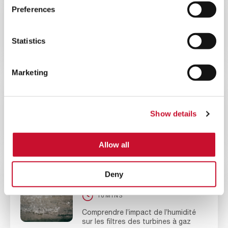
BLOG
ENERGY
Preferences
10MINS
L’importance de la filtration de l’air
Statistics
dans la production d’énergie par
moteur alternatif
Marketing
BLOG
ENERGY
10MINS
Show details
Réduisez le coût total de
possession de votre turbine à gaz
Allow all
Deny
BLOG
ENERGY
10MINS
Comprendre l’impact de l’humidité
sur les filtres des turbines à gaz