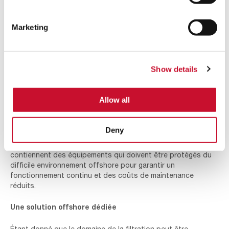
Ces systèmes de filtration joueront un rôle clé dans les
performances de l’équipement. La nacelle de chaque éolienne
Marketing
doit être protégée contre la contamination de l’air pour être
en mesure de protéger les composants critiques comme le
générateur, la boîte de vitesse, le frein et l’électronique de
contrôle. Un module de ventilation permet d’éviter la
Show details
surchauffe des équipements et d’assurer une ventilation
adéquate de la zone. Dans les tours d’éoliennes, l’air
offshore est utilisé pour la climatisation et la ventilation ; Il
Allow all
permet à l’air de circuler vers les équipements clés et d’éviter
ainsi la surchauffe. Enfin, les parcs éoliens sont équipés de
sous-stations conçues pour transmettre l’énergie produite
Deny
par les éoliennes au réseau électrique. Elles jouent un rôle
essentiel dans l’évolution de la production d’énergie et
contiennent des équipements qui doivent être protégés du
difficile environnement offshore pour garantir un
fonctionnement continu et des coûts de maintenance
réduits.
Une solution offshore dédiée