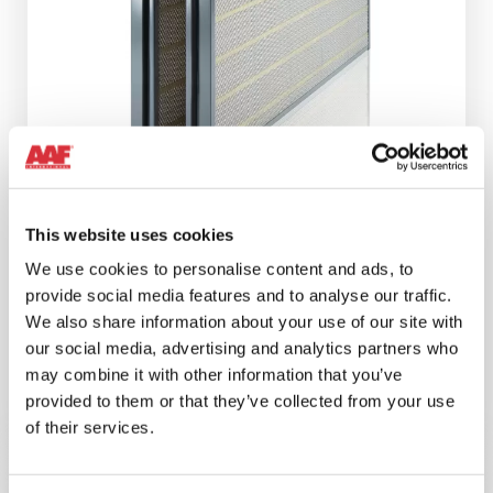
This website uses cookies
We use cookies to personalise content and ads, to
provide social media features and to analyse our traffic.
FILTRE HYDROPAK
We also share information about your use of our site with
Filtre ASC pour turbines à gaz qui réduit largement
our social media, advertising and analytics partners who
l’encrassement des compresseurs et le lavage à
may combine it with other information that you’ve
l’eau pour obtenir une réduction du coût total de
provided to them or that they’ve collected from your use
possession.
of their services.