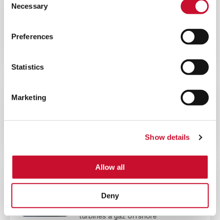
Necessary
Selection
10MINS
Évaluer les meilleurs systèmes de
Preferences
filtration pour turbines à gaz dans
les environnements à forte teneur en
poussière
Statistics
BLOG
ENERGY
Marketing
10MINS
L’importance de la filtration de l’air
dans les centrales nucléaires
Show details
Allow all
WEBINAR
ENERGY
60MINS
Deny
Webinaire sur la filtration des
turbines à gaz offshore