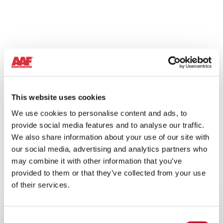
BLOG
ENERGY
10MINS
Comprendre les impacts d’une
mauvaise filtration de l’air sur le
rendement des turbines à gaz
This website uses cookies
We use cookies to personalise content and ads, to
provide social media features and to analyse our traffic.
BLOG
ENERGY
We also share information about your use of our site with
10MINS
our social media, advertising and analytics partners who
may combine it with other information that you’ve
Les avantages de la mise à niveau
d’une turbine à gaz par la filtration
provided to them or that they’ve collected from your use
EPA
of their services.
Consent
BLOG
ENERGY