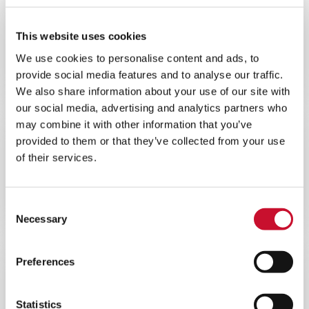
ACTUALITÉS
CORPORATE
10MINS
This website uses cookies
La Division P&I d’AAF s’engage à
We use cookies to personalise content and ads, to
atteindre l’objectif de Zéro émission
provide social media features and to analyse our traffic.
nette d’ici 2030
We also share information about your use of our site with
our social media, advertising and analytics partners who
may combine it with other information that you’ve
ACTUALITÉS
provided to them or that they’ve collected from your use
INDUSTRIAL AIR QUALITY
of their services.
5MINS
Voici AIVY™, la dernière génération
Consent
de dépoussiéreurs à voie sèche
Necessary
Selection
Preferences
ACTUALITÉS
CORPORATE
10MINS
Statistics