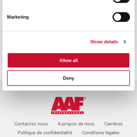
Campagne d’AAF « 100 ans, 100
arbres »
Marketing
ACTUALITÉS
CORPORATE
10MINS
Show details
AAF International fête ses 100 ans
Allow all
Deny
Footer
Contactez-nous
À propos de nous
Carrières
Menu
Politique de confidentialité
Conditions légales