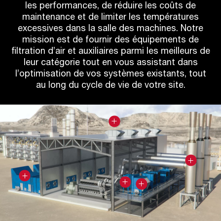
les performances, de réduire les coûts de
maintenance et de limiter les températures
excessives dans la salle des machines. Notre
mission est de fournir des équipements de
filtration d’air et auxiliaires parmi les meilleurs de
leur catégorie tout en vous assistant dans
l’optimisation de vos systèmes existants, tout
au long du cycle de vie de votre site.
L’environnement
proche
Mises
à
Ventilation
Solutions
jour
Admission
de
acoustiques
et
d'air
la
modificat
de
salle
combustion
des