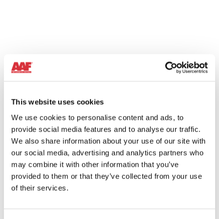
MANIPULATION DE MATÉRIAUX EN VRAC
Pendant la manipulation de grands volumes de matériaux en
poudre, il est nécessaire de contrôler la poussière créée
pour réduire les émissions dans l’environnement et récupérer
le produit en évitant les coûts supplémentaires.
Plus d'informations
This website uses cookies
We use cookies to personalise content and ads, to
provide social media features and to analyse our traffic.
We also share information about your use of our site with
our social media, advertising and analytics partners who
TRÉMIE
may combine it with other information that you’ve
ÉCOLOGIQUE
provided to them or that they’ve collected from your use
of their services.