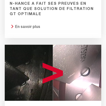
N-HANCE A FAIT SES PREUVES EN
TANT QUE SOLUTION DE FILTRATION
GT OPTIMALE
En savoir plus
Before
and
After
N-
hance
Installation