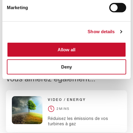
J’ai lu la politique d’AAF et
Politique de
Marketing
confidentialité
j’accepte de recevoir des
informations commerciales susceptibles de
m’intéresser.
Show details
Envoyer
Allow all
Deny
Vous aimerez également...
VIDEO
ENERGY
2MINS
Réduisez les émissions de vos
turbines à gaz