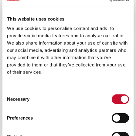
WEBINAR
ENERGY
60MINS
This website uses cookies
Webinaire sur la filtration des
turbines à gaz offshore
We use cookies to personalise content and ads, to
provide social media features and to analyse our traffic.
We also share information about your use of our site with
our social media, advertising and analytics partners who
VIDEO
ENERGY
may combine it with other information that you’ve
2MINS
provided to them or that they’ve collected from your use
Réduisez les émissions de vos
of their services.
turbines à gaz
Consent
Necessary
Selection
BLOG
ENERGY
10MINS
Preferences
Réduisez le coût total de
possession de votre turbine à gaz