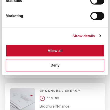
Statistics
BLOG
ENERGY
Marketing
10MINS
Comprendre l’impact de l’humidité
sur les filtres des turbines à gaz
Show details
Allow all
BROCHURE
ENERGY
10MINS
Deny
Dépliant HydroGT
BROCHURE
ENERGY
10MINS
Brochure N-hance