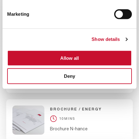
BLOG
ENERGY
Marketing
10MINS
Capire l’impatto dell’umidità sui filtri
delle turbine a gas
Show details
Allow all
BROCHURE
ENERGY
10MINS
Deny
Brochure HydroGT
BROCHURE
ENERGY
10MINS
Brochure N-hance