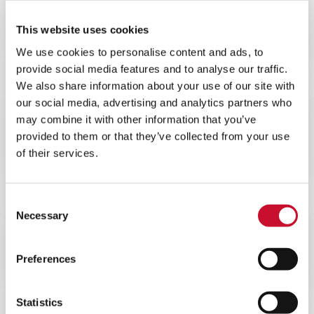
60MINS
This website uses cookies
Webinar sul filtro per turbine a gas
offshore
We use cookies to personalise content and ads, to
provide social media features and to analyse our traffic.
We also share information about your use of our site with
our social media, advertising and analytics partners who
VIDEO
ENERGY
may combine it with other information that you’ve
2MINS
provided to them or that they’ve collected from your use
of their services.
Riduzione delle emissioni della
turbina a gas
Consent
Necessary
Selection
BLOG
ENERGY
10MINS
Preferences
Riduzione del costo totale di
proprietà della turbina a gas
Statistics