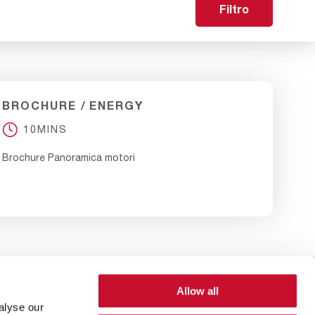
Filtro
BROCHURE
ENERGY
10MINS
Brochure Panoramica motori
Allow all
Footer
oi
Informativa sulla privacy
Termini e condizioni
alyse our