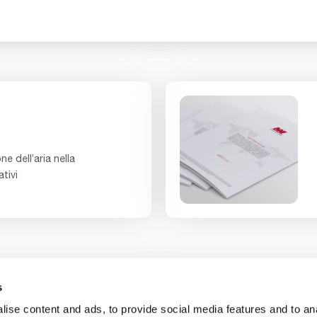
ne dell’aria nella
tivi
s
Contatti
Chi siamo
Lavora con n
ise content and ads, to provide social media features and to an