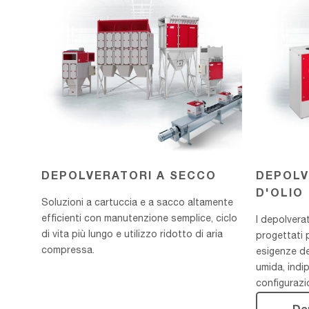
d'olio
DEPOLVERATORI A SECCO
DEPOLV
D'OLIO
Soluzioni a cartuccia e a sacco altamente
efficienti con manutenzione semplice, ciclo
I depolvera
di vita più lungo e utilizzo ridotto di aria
progettati 
compressa.
esigenze de
umida, indi
configurazi
De