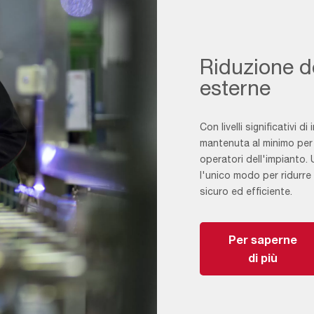
Riduzione de
esterne
Con livelli significativi d
mantenuta al minimo per p
operatori dell'impianto. U
l'unico modo per ridurre
sicuro ed efficiente.
Per saperne
di più