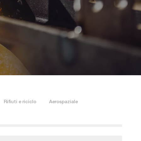
Rifiuti e riciclo
Aerospaziale
Filtro