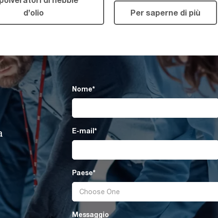
d’olio
Per saperne di più
Nome
*
E-mail
*
a
Paese
*
Messaggio