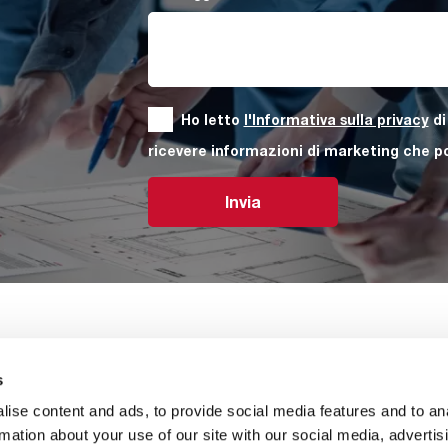
Ho letto
l'Informativa sulla privacy
di
ricevere informazioni di marketing che p
Invia
s
Contatti
Chi siamo
Lavora con n
ise content and ads, to provide social media features and to an
rmation about your use of our site with our social media, advertis