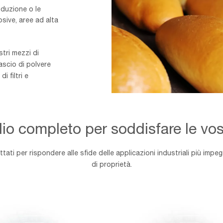
oduzione o le
osive, aree ad alta
stri mezzi di
AAF
lascio di polvere
Image
 filtri e
Our
Industries
Page_Header
component
io completo per soddisfare le vo
ati per rispondere alle sfide delle applicazioni industriali più impeg
di proprietà.
tori
DEPOLVERATORI
A
UMIDO