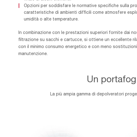
Opzioni per soddisfare le normative specifiche sulla pr
caratteristiche di ambienti difficili come atmosfere espl
umidità o alte temperature.
In combinazione con le prestazioni superiori fornite dai no
filtrazione su sacchi e cartucce, si ottiene un eccellente ri
con il minimo consumo energetico e con meno sostituzioni di
manutenzione.
Un portafogl
La più ampia gamma di depolveratori progett
DEPOLVERATORI
Depolvera
A
di
SECCO
nebbie