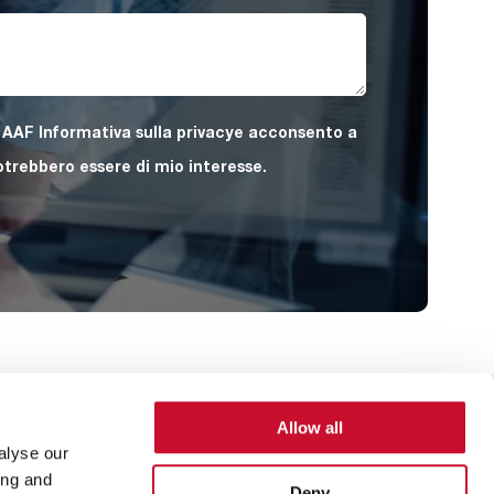
 AAF Informativa sulla privacye acconsento a
otrebbero essere di mio interesse.
Allow all
Footer
oi
Informativa sulla privacy
Termini e condizioni
alyse our
Menu
ing and
Deny