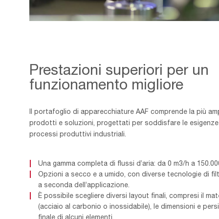
Industrial,Worker,With,Protective,Mask,Welding,Inox,Element
Prestazioni superiori per un
funzionamento migliore
Il portafoglio di apparecchiature AAF comprende la più a
prodotti e soluzioni, progettati per soddisfare le esigenze
processi produttivi industriali.
Una gamma completa di flussi d’aria: da 0 m3/h a 150.00
Opzioni a secco e a umido, con diverse tecnologie di filt
a seconda dell’applicazione.
È possibile scegliere diversi layout finali, compresi il ma
(acciaio al carbonio o inossidabile), le dimensioni e per
finale di alcuni elementi.