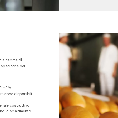
s,In,Steel
mpia gamma di
 specifiche dei
0 m3/h.
razione disponibili
teriale costruttivo
sino lo smaltimento