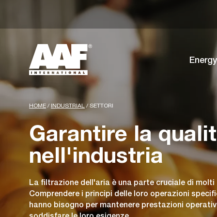
Energy
HOME
/
INDUSTRIAL
/
SETTORI
Garantire la qualit
nell'industria
La filtrazione dell'aria è una parte cruciale di molti
Comprendere i principi delle loro operazioni specifich
hanno bisogno per mantenere prestazioni operative
soddisfare le loro esigenze.