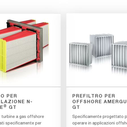
RO PER
PREFILTRO PER
ILAZIONE N-
OFFSHORE AMERG
®
E
GT
GT
er turbine a gas offshore
Specificamente progettato p
ati specificamente per
operare in applicazioni offs