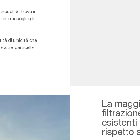
rosol. Si trova in
che raccoglie gli
ità di umidità che
le altre particelle
Offshore
50/50
La maggio
1
filtrazio
esistenti
rispetto 