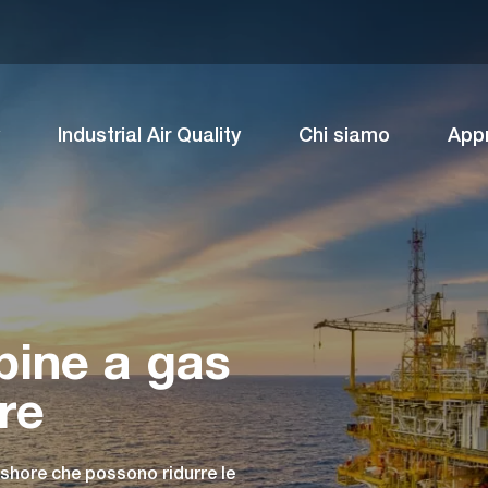
Industrial Air Quality
Chi siamo
App
rbine a gas
re
ffshore che possono ridurre le