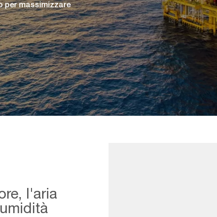
io per massimizzare
re, l'aria
e umidità