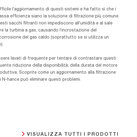
ficile l’aggiornamento di questi sistemi e ha fatto sì che i
bassa efficienza siano la soluzione di filtrazione più comune
sti sacchi filtranti non impediscono all’umidità e al sale
ere la turbina a gas, causando l’incrostazione del
orrosione del gas caldo (soprattutto se si utilizza un
).
sere lavati di frequente per tentare di contrastare questi
ente riduzione della disponibilità, della durata del motore
produttiva. Scoprite come un aggiornamento alla filtrazione
i N-hance può eliminare questi problemi.
VISUALIZZA TUTTI I PRODOTTI