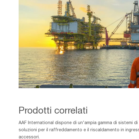
Offshore
-
Banner-
Prodotti correlati
min
AAF International dispone di un'ampia gamma di sistemi di filt
soluzioni per il raffreddamento e il riscaldamento in ingre
accessori.