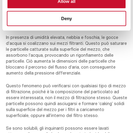
complessa, poiché alcuni filtri sintetici offrono eccellenti
Allow all
proprietà di barriera all’acqua, mentre altri permettono
semplicemente il passaggio dell’acqua.
Deny
L’effetto dell’acqua sul particolato
In presenza di umidità elevata, nebbia e foschia, le gocce
d’acqua si coalizzano sui mezzi filtranti. Questo può saturare
le particelle catturate sulla superficie del mezzo, che
assorbono l’acqua, provocando un rigonfiamento delle
particelle. Ciò aumenta le dimensioni delle particelle che
bloccano il percorso del flusso d’aria, con conseguente
aumento della pressione differenziale.
Questo fenomeno può verificarsi con qualsiasi tipo di mezzo
di filtrazione, poiché è la composizione del particolato ad
essere interessata, non il mezzo di filtrazione stesso. Queste
particelle possono quindi asciugarsi e formare
‘
caking
’
solidi
sulla superficie del mezzo per i filtri a caricamento
superficiale, oppure all’interno del filtro stesso.
Se sono solubili, gli inquinanti possono essere lavati