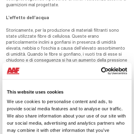
guarnizioni mal progettate.
L’effetto dell’acqua
Storicamente, per la produzione di materiali filtranti sono
state utilizzate fibre di cellulosa. Queste erano
particolarmente inclini a gonfiarsi in presenza di umidità
elevata, nebbia o foschia a causa dell’elevato assorbimento
di umidità. Quando le fibre si gonfiano, i vuoti tra di esse si
chiudono e di conseguenza si ha un aumento della pressione
differenziale (dP).
In questo tipo di filtro per turbine a gas l’aumento della dP è
molto più comune e comporta una riduzione della potenza in
uscita. Va inoltre notato che il picco di dP può portare a
This website uses cookies
arresti non programmati se viene raggiunto il limite di allarme.
We use cookies to personalise content and ads, to
Ciò comporta costosi tempi di inattività non programmati e
provide social media features and to analyse our traffic.
può portare i filtri a raggiungere prematuramente la fine della
loro vita utile, il che rappresenta un’ulteriore spesa da
We also share information about your use of our site with
considerare.
our social media, advertising and analytics partners who
may combine it with other information that you’ve
I diversi tipi di filtro si comportano in modo molto diverso in