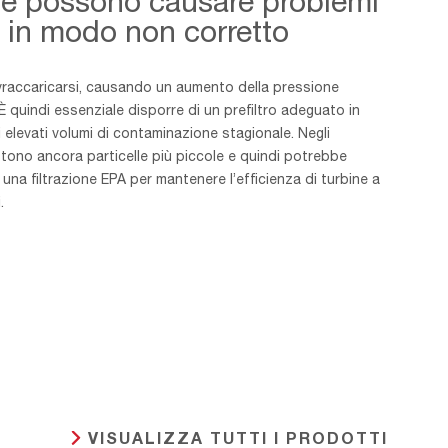
che possono causare problemi
i in modo non corretto
ovraccaricarsi, causando un aumento della pressione
 È quindi essenziale disporre di un prefiltro adeguato in
i elevati volumi di contaminazione stagionale. Negli
istono ancora particelle più piccole e quindi potrebbe
una filtrazione EPA per mantenere l’efficienza di turbine a
.
VISUALIZZA TUTTI I PRODOTTI