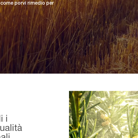
e come porvi rimedio per
i i
ualità
ali