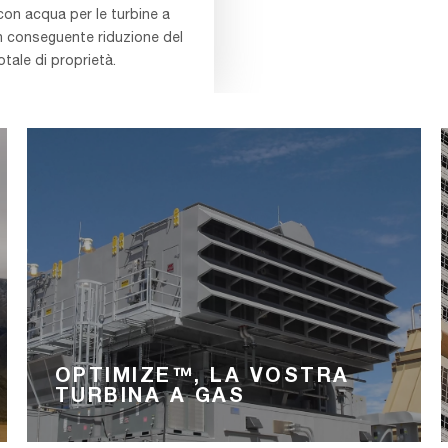
con acqua per le turbine a
n conseguente riduzione del
tale di proprietà.
OPTIMIZE™, LA VOSTRA
TURBINA A GAS