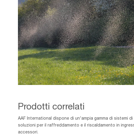
Many,Large,Swarms,Of,Mosquitoes,On,A,Green,Meadow,In
Prodotti correlati
AAF International dispone di un'ampia gamma di sistemi di filt
soluzioni per il raffreddamento e il riscaldamento in ingre
accessori.