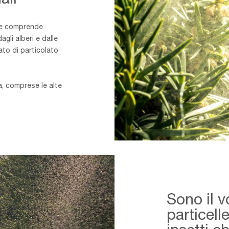
nte comprende
agli alberi e dalle
ato di particolato
ia, comprese le alte
Overview
-
Rural-
min
Sono il v
particell