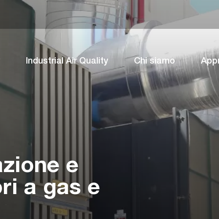
Industrial Air Quality
Chi siamo
App
azione e
ri a gas e