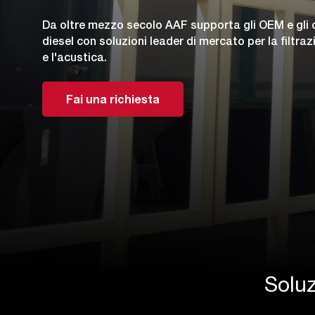
Da oltre mezzo secolo AAF supporta gli OEM e gli o
diesel con soluzioni leader di mercato per la filtrazi
e l'acustica.
Fai una richiesta
Soluz