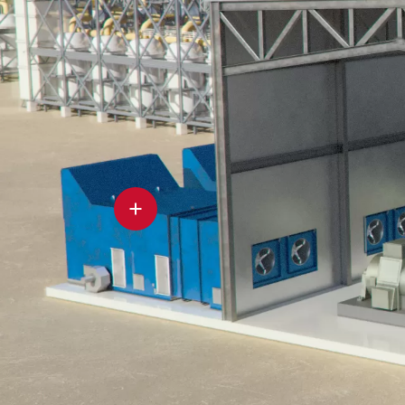
Ventilazione
della
sala
macchine