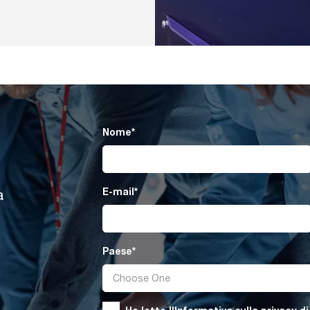
High,Precision,Cnc,Laser,Cutting,
Nome
*
E-mail
*
a
Paese
*