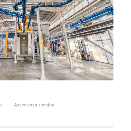
nterior.,Workshop,Equipped,With,Conveyors.
o
Assistenza tecnica
Filtro