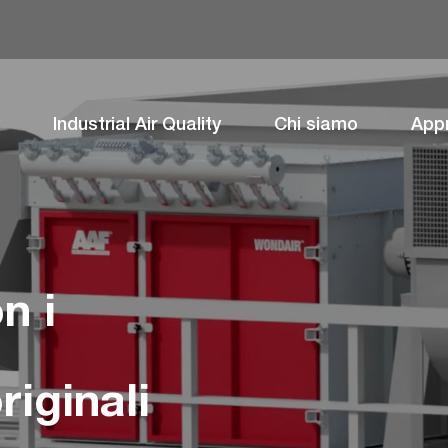
Industrial Air Quality
Chi siamo
App
n i
iginali