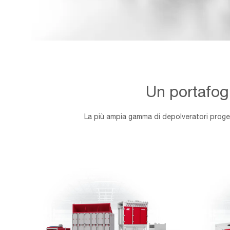
AAF-
Image-
OEMS-
Page_Caracteristics-
Un portafogl
component
La più ampia gamma di depolveratori progett
DEPOLVERATORI
Depolvera
A
di
SECCO
nebbie
d'olio