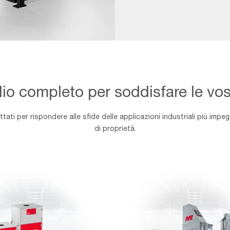
io completo per soddisfare le vo
ati per rispondere alle sfide delle applicazioni industriali più impeg
di proprietà.
tori
DEPOLVERATORI
A
UMIDO