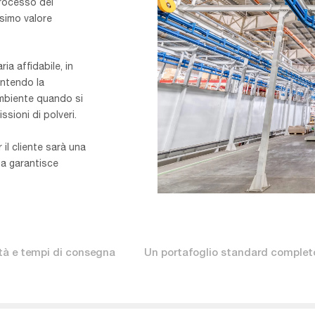
processo del
ssimo valore
ria affidabile, in
antendo la
ambiente quando si
ssioni di polveri.
il cliente sarà una
a garantisce
Powder,Coating,Line.,Industrial,I
ità e tempi di consegna
Un portafoglio standard complet