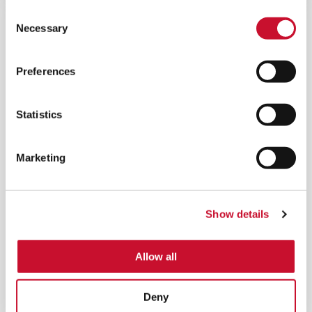
Consent
Necessary
Selection
Preferences
Statistics
Marketing
Show details
®
CARTUCCIA HYDROSHIELD
Allow all
Riduce significativamente le incrostazioni del
compressore e i lavaggi con acqua per le turbine
Deny
a gas, con conseguente riduzione del costo