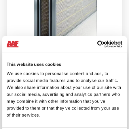
This website uses cookies
We use cookies to personalise content and ads, to
FILTRO HYDROPAK
provide social media features and to analyse our traffic.
Filtro ASC per turbine a gas che riduce
We also share information about your use of our site with
significativamente le incrostazioni del
our social media, advertising and analytics partners who
compressore e il lavaggio con acqua, con
may combine it with other information that you’ve
conseguente riduzione del costo totale di
provided to them or that they’ve collected from your use
proprietà.
of their services.