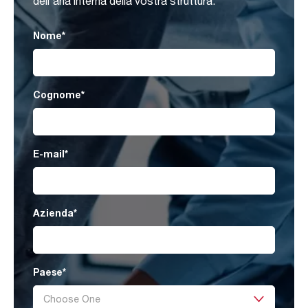
dell'aria interna della vostra struttura.
Nome
*
Cognome
*
E-mail
*
Azienda
*
Paese
*