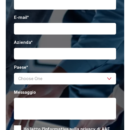
E-mail
*
Azienda
*
Paese
*
Messaggio
Ho letto
l'Informativa sulla privacy
di AAF