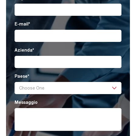
E-mail
*
Azienda
*
Paese
*
Messaggio