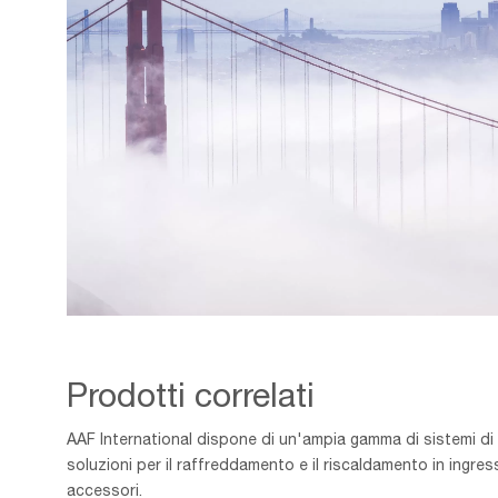
Golden,Gate,And,The,San,Francisco,Bay,Covered,By,Fog,
Prodotti correlati
AAF International dispone di un'ampia gamma di sistemi di filt
soluzioni per il raffreddamento e il riscaldamento in ingre
accessori.