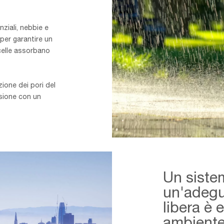
ziali, nebbie e
 per garantire un
ticelle assorbano
zione dei pori del
ssione con un
Overview
-
Sustained
Un siste
Moisture-
min
un'adegu
libera è 
ambient