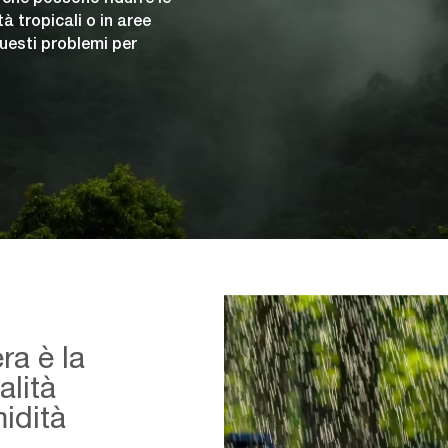
à tropicali o in aree
questi problemi per
ra è la
alità
midità