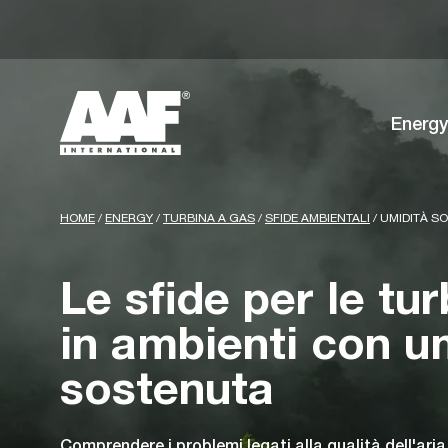
Energy
HOME
/
ENERGY
/
TURBINA A GAS
/
SFIDE AMBIENTALI
/
UMIDITÀ S
Le sfide per le tu
in ambienti con u
sostenuta
Comprendere i problemi legati alla qualità dell'aria