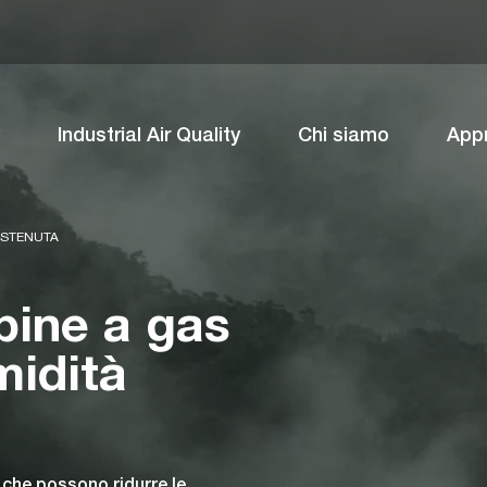
Industrial Air Quality
Chi siamo
App
OSTENUTA
rbine a gas
midità
 che possono ridurre le