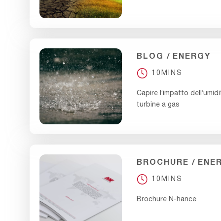
BLOG
ENERGY
10MINS
Capire l’impatto dell’umidità
turbine a gas
BROCHURE
ENE
10MINS
Brochure N-hance