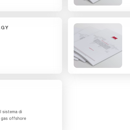
RGY
il sistema di
 a gas offshore