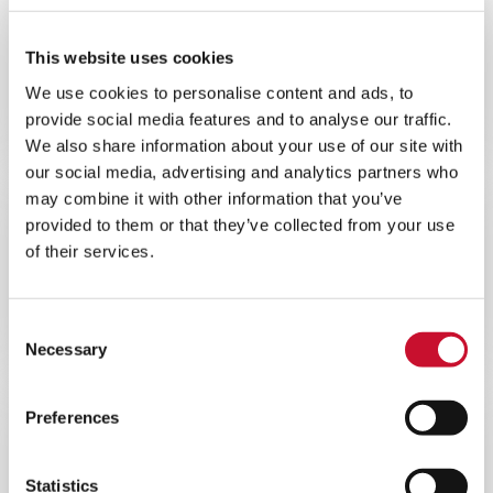
ACTUALITÉS
CORPORATE
10MINS
This website uses cookies
La Division P&I d’AAF s’engage à
We use cookies to personalise content and ads, to
atteindre l’objectif de Zéro émission
provide social media features and to analyse our traffic.
nette d’ici 2030
We also share information about your use of our site with
our social media, advertising and analytics partners who
may combine it with other information that you’ve
ACTUALITÉS
provided to them or that they’ve collected from your use
INDUSTRIAL AIR QUALITY
of their services.
5MINS
Voici AIVY™, la dernière génération
Consent
de dépoussiéreurs à voie sèche
Necessary
Selection
Preferences
ACTUALITÉS
CORPORATE
10MINS
Statistics