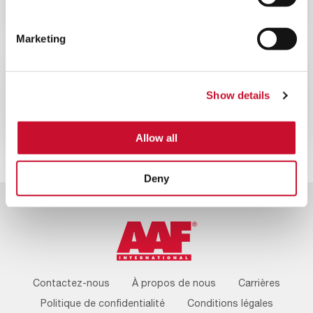
Campagne d’AAF « 100 ans, 100
arbres »
Marketing
ACTUALITÉS
CORPORATE
10MINS
Show details
AAF International fête ses 100 ans
Allow all
Deny
Footer
Contactez-nous
À propos de nous
Carrières
Menu
Politique de confidentialité
Conditions légales