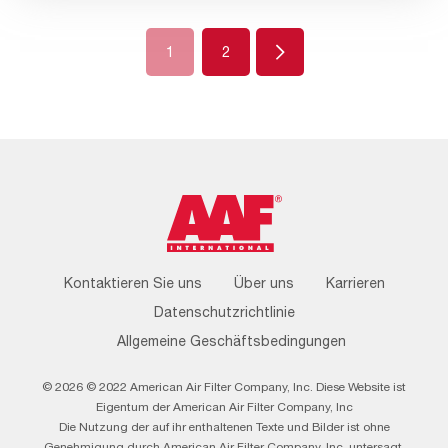
Next
1
2
Footer
Kontaktieren Sie uns
Über uns
Karrieren
Menu
Datenschutzrichtlinie
Allgemeine Geschäftsbedingungen
© 2026 © 2022 American Air Filter Company, Inc. Diese Website ist
Eigentum der American Air Filter Company, Inc
Die Nutzung der auf ihr enthaltenen Texte und Bilder ist ohne
Genehmigung durch American Air Filter Company, Inc. untersagt.