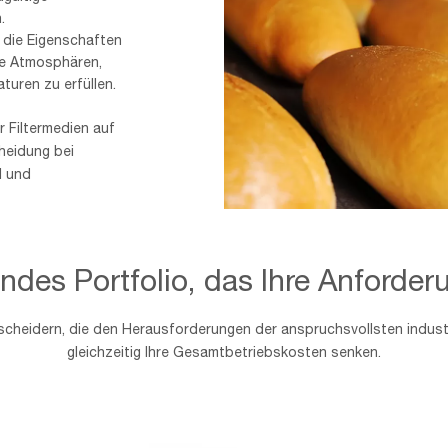
.
 die Eigenschaften
e Atmosphären,
turen zu erfüllen.
AAF
 Filtermedien auf
Image
heidung bei
Our
l und
Industries
Page_Header
component
des Portfolio, das Ihre Anforderu
cheidern, die den Herausforderungen der anspruchsvollsten indus
gleichzeitig Ihre Gesamtbetriebskosten senken.
NASSABSCHEIDER