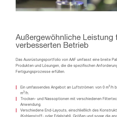
Industrial,Worker,With,Protective,Mask,Welding,Inox,Element
Außergewöhnliche Leistung f
verbesserten Betrieb
Das Ausrüstungsportfolio von AAF umfasst eine breite Pa
Produkten und Lösungen, die die spezifischen Anforderunge
Fertigungsprozesse erfüllen.
3
Ein umfassendes Angebot an Luftströmen: von 0 m
/h b
3
m
/h.
Trocken- und Nassoptionen mit verschiedenen Filtertec
Anwendung.
Verschiedene End-Layouts, einschließlich des Konstrukt
(Kohlenstoff- oder Edelstahl), Größen und sogar die en