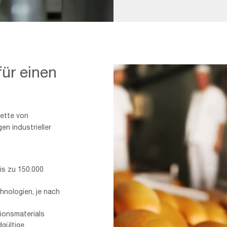
s,In,Steel
ür einen
lette von
n industrieller
is zu 150.000
hnologien, je nach
ionsmaterials
dgültige