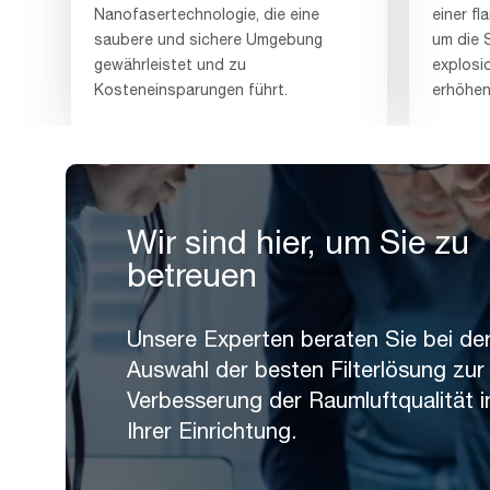
Nanofasertechnologie, die eine
einer f
saubere und sichere Umgebung
um die S
gewährleistet und zu
explosi
Kosteneinsparungen führt.
erhöhen
Wir sind hier, um Sie zu
betreuen
Unsere Experten beraten Sie bei de
Auswahl der besten Filterlösung zur
Verbesserung der Raumluftqualität i
Ihrer Einrichtung.