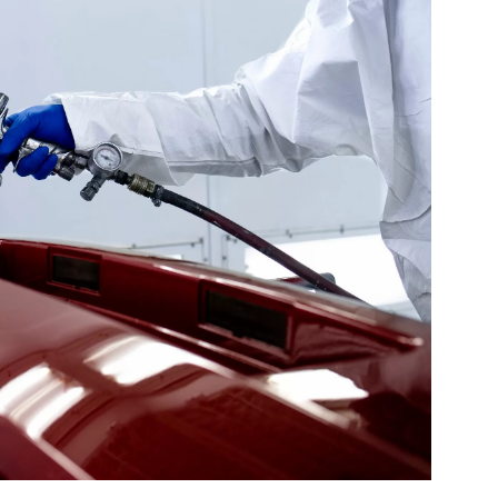
,And,Mask,Painting,Automobile,Bumper