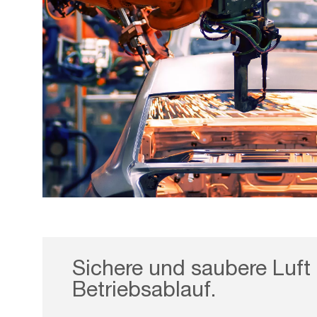
The,Arm,Of,A,Car,Production,Line
Sichere und saubere Luft 
Betriebsablauf.