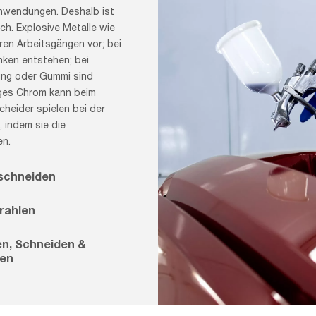
 Anwendungen. Deshalb ist
ich. Explosive Metalle wie
en Arbeitsgängen vor; bei
ken entstehen; bei
ung oder Gummi sind
ges Chrom kann beim
heider spielen bei der
, indem sie die
en.
schneiden
rahlen
en, Schneiden &
ten
Car,Painter,In,Protective,Clothes