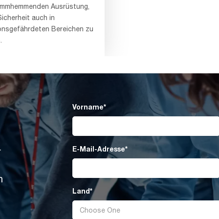
lammhemmenden Ausrüstung,
icherheit auch in
onsgefährdeten Bereichen zu
.
Vorname
*
E-Mail-Adresse
*
r
n
Land
*