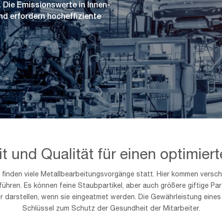
. Die Emissionswerte in Innen-
nd erfordern hocheffiziente
 und Qualität für einen optimier
 finden viele Metallbearbeitungsvorgänge statt. Hier kommen versc
ühren. Es können feine Staubpartikel, aber auch größere giftige Par
arstellen, wenn sie eingeatmet werden. Die Gewährleistung eines s
Schlüssel zum Schutz der Gesundheit der Mitarbeiter.