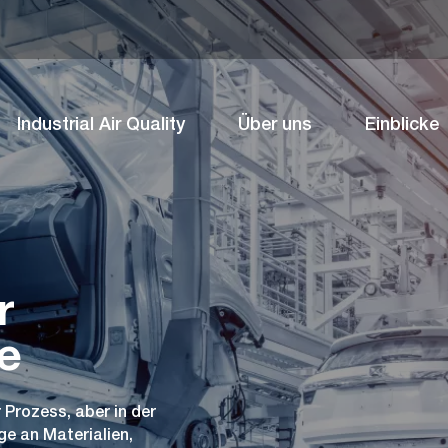
Industrial Air Quality
Über uns
Einblicke
r
e
 Prozess, aber in der
ge an Materialien,