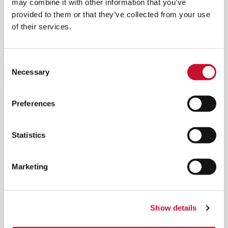
may combine it with other information that you’ve
Das AstroCel III NG ist ein spezieller HEPA-Filter
provided to them or that they’ve collected from your use
von AAF, der in Luftreinigungssystemen oder
of their services.
Filtersystemen im gesamten Nuklearsektor
eingesetzt wird.
Consent
Necessary
Selection
Preferences
Statistics
Marketing
Show details