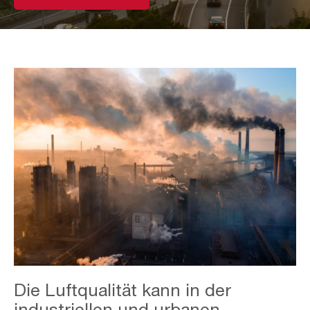
Industrial
Die Luftqualität kann in der
&
Urban
industriellen und urbanen