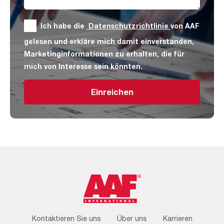
Ich habe die
Datenschutzrichtlinie
von AAF
gelesen und erkläre mich damit einverstanden,
Marketinginformationen zu erhalten, die für
mich von Interesse sein könnten.
Einreichen
Footer
Kontaktieren Sie uns
Über uns
Karrieren