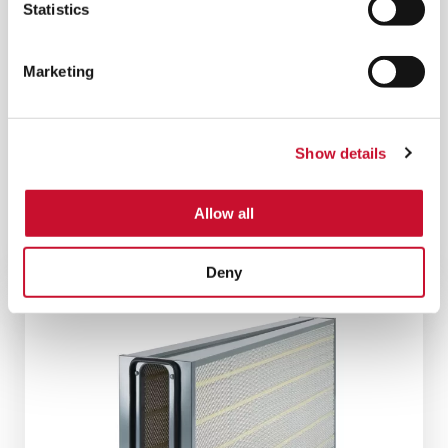
Statistics
Marketing
Show details
HYDROGT GASTURBINENFILTER
Der ultimative Schutz für Ihre Gasturbine, der eine
Allow all
zuverlässige und hohe Leistung in
anspruchsvollen Anwendungen gewährleistet.
Deny