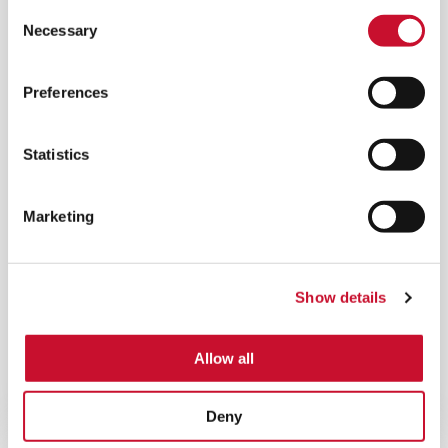
Consent
Necessary
Selection
Preferences
Statistics
Marketing
®
HYDROSHIELD
PATRONE
Show details
Erhebliche Verringerung der Ablagerungen im
Kompressor und der Wasserreinigung bei
Allow all
Gasturbinen, was zu einer Reduzierung der
Gesamtbetriebskosten führt.
Deny