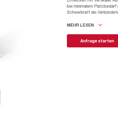
Entwickelt mit vertikaler A
bei minimalem Platzbedarf u
Schwerkraft als Verbündete
MEHR LESEN
Eine Plug & Play-Lösung für
Anforderungen, deren Desi
zugeschnitten ist.
Anfrage starten