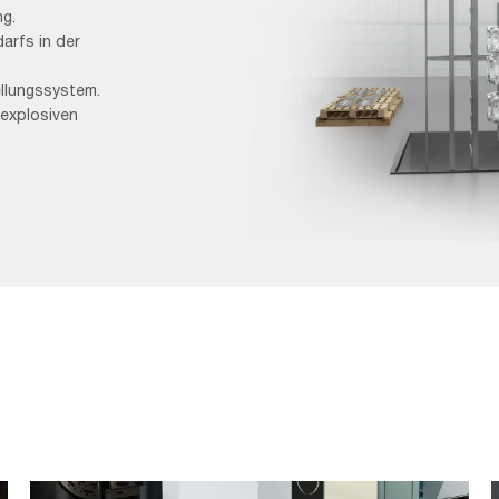
ng.
arfs in der
llungssystem.
explosiven
Shotblasting-
parque-
DEF-
1
LASERSCHNEIDEN