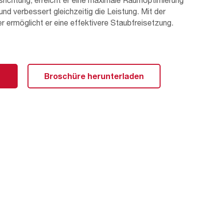
usrichtung, erreicht er eine maximale Raumoptimierung
nd verbessert gleichzeitig die Leistung. Mit der
r ermöglicht er eine effektivere Staubfreisetzung.
 industrielle Prozesse mit spezifischen
gn auf die Bedürfnisse bestimmter Anwendungen
Broschüre herunterladen