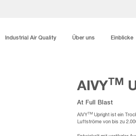
Industrial Air Quality
Über uns
Einblicke
TM
AIVY
U
At Full Blast
TM
AIVY
Upright ist ein Troc
Luftströme von bis zu 2.0