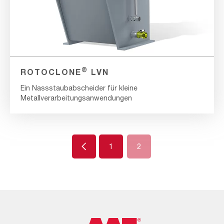
®
ROTOCLONE
LVN
Ein Nassstaubabscheider für kleine
Metallverarbeitungsanwendungen
Previous
1
2