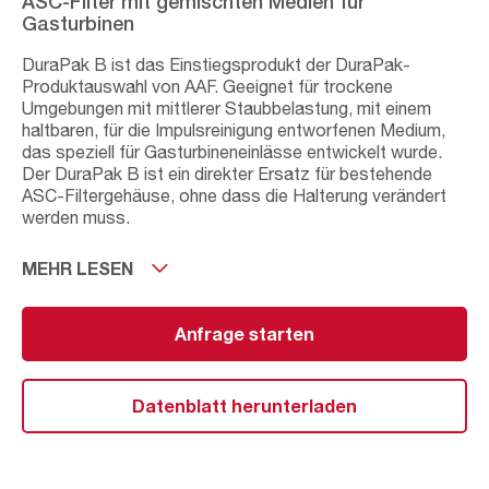
ASC-Filter mit gemischten Medien für
Gasturbinen
DuraPak B ist das Einstiegsprodukt der DuraPak-
Produktauswahl von AAF. Geeignet für trockene
Umgebungen mit mittlerer Staubbelastung, mit einem
haltbaren, für die Impulsreinigung entworfenen Medium,
das speziell für Gasturbineneinlässe entwickelt wurde.
Der DuraPak B ist ein direkter Ersatz für bestehende
ASC-Filtergehäuse, ohne dass die Halterung verändert
werden muss.
Der DuraPak B hat eine Effizienz von M6 (MERV 12),
MEHR LESEN
obwohl er nach der Norm EN779:2002 als F8 eingestuft
ist. Es handelt sich um ein bewährtes Produkt, das
bereits seit vielen Jahren Bestandteil des DuraPak-
Anfrage starten
Portfolios ist. Wie bei allen
Zellulose-/Synthetikmischungen sollte eine
Anwendungsbewertung vorgenommen werden, wenn sie
Datenblatt herunterladen
in feuchten oder sehr staubigen Anwendungen zum
Einsatz kommen.