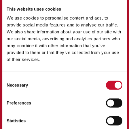
FALLSTUDIE
This website uses cookies
Das ASC-System von AAF wandelt
We use cookies to personalise content and ads, to
die GT-Leistung in den Vereinigten
provide social media features and to analyse our traffic.
Arabischen Emiraten um
We also share information about your use of our site with
our social media, advertising and analytics partners who
may combine it with other information that you’ve
Der betreffende Standort betreibt mehrere Gasturbinen in
provided to them or that they’ve collected from your use
einer Aluminiumhütte in Dubai, VAE. Ursprünglich waren sie alle
mit Rückwärtsimpuls-Patronensystemen ausgestattet, wobei
of their services.
der Betreiber nur eine Filterlebensdauer von max. 9 Monaten
erreichen konnte. Es gab auch Anzeichen für Ablagerungen im
Kompressor und somit für eine verminderte Motorleistung.
Consent
Ein ASC-Filtrationssystem wurde installiert, um das
Necessary
Selection
Leistungsniveau mit dem eines bestehenden
Patronensystems zu vergleichen. Die Ergebnisse zeigten,
dass das ASC-System die Leistung deutlich verbessert.
Preferences
Mehr erfahren
Statistics