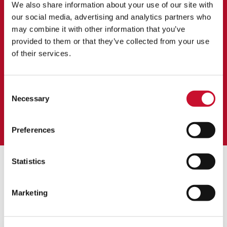
performance in the UAE
We also share information about your use of our site with
our social media, advertising and analytics partners who
may combine it with other information that you’ve
Der betreffende Standort betreibt mehrere Gasturbinen in
provided to them or that they’ve collected from your use
einer Aluminiumhütte in Dubai, VAE. Ursprünglich waren sie alle
mit Rückwärtsimpuls-Patronensystemen ausgestattet, wobei
of their services.
der Betreiber nur eine Filterlebensdauer von max. 9 Monaten
erreichen konnte. Es gab auch Anzeichen für Ablagerungen im
Kompressor und somit für eine verminderte Motorleistung.
Consent
Necessary
Selection
Learn more
Preferences
Statistics
Assoziierte Produkte
Marketing
ALLE PRODUKTE ANZEIGEN