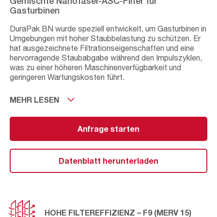
Gemischte Nanofaser-ASC-Filter für
Gasturbinen
DuraPak BN wurde speziell entwickelt, um Gasturbinen in
Umgebungen mit hoher Staubbelastung zu schützen. Er
hat ausgezeichnete Filtrationseigenschaften und eine
hervorragende Staubabgabe während den Impulszyklen,
was zu einer höheren Maschinenverfügbarkeit und
geringeren Wartungskosten führt.
DuraPak BN ist ein direkter Ersatz für bestehende ASC-
MEHR LESEN
Filtergehäuse, ohne dass die Halterung verändert werden
muss. Seine hohe F9-Effizienz (MERV 15) wird die
Leistungsverluste des Motors senken. Die
Anfrage starten
ausgezeichnete Staubabscheidung und
Impulsrückgewinnung gewährleistet, dass der Druckabfall
niedrig bleibt, was zu einem geringeren
Datenblatt herunterladen
Druckluftverbrauch und reduzierten Energiekosten
beiträgt. Wenn diese Faktoren mit der hohen
Staubspeicherkapazität des DuraPak BN kombiniert
werden, führt dies zu einer längeren Nutzungsdauer des
Filters.
HOHE FILTEREFFIZIENZ – F9 (MERV 15)