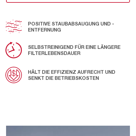
individuelles System auf die Anforderungen der Kunden
und die jeweiligen Betriebs- und Umweltbedingungen
abzustimmen. DuraPak- und HydroPak-Filter sind in
POSITIVE STAUBABSAUGUNG UND -
Zellulose-, Misch-, Synthetik- und (H)EPA-Optionen
ENTFERNUNG
erhältlich.
SELBSTREINIGEND FÜR EINE LÄNGERE
FILTERLEBENSDAUER
HÄLT DIE EFFIZIENZ AUFRECHT UND
SENKT DIE BETRIEBSKOSTEN