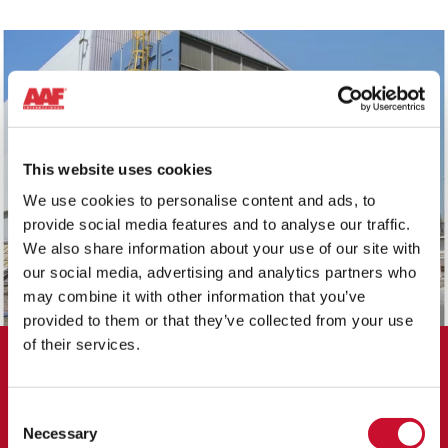
This website uses cookies
We use cookies to personalise content and ads, to
provide social media features and to analyse our traffic.
We also share information about your use of our site with
our social media, advertising and analytics partners who
may combine it with other information that you’ve
provided to them or that they’ve collected from your use
of their services.
FALLSTUDIE
Das ASC-System von AAF wandelt
Consent
Necessary
Selection
die GT-Leistung in den Vereinigten