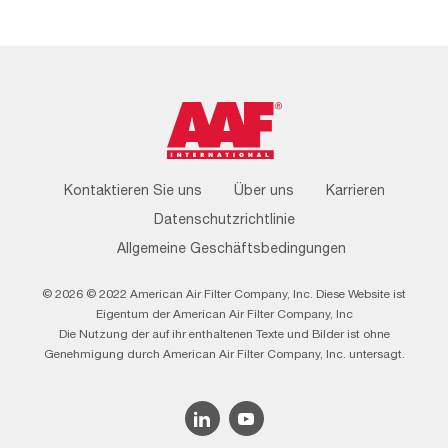
Footer
Kontaktieren Sie uns
Über uns
Karrieren
Menu
Datenschutzrichtlinie
Allgemeine Geschäftsbedingungen
© 2026 © 2022 American Air Filter Company, Inc. Diese Website ist
Eigentum der American Air Filter Company, Inc
Die Nutzung der auf ihr enthaltenen Texte und Bilder ist ohne
Genehmigung durch American Air Filter Company, Inc. untersagt.