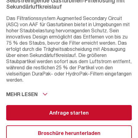
Selbstreinigende Gasturbinen-Filterlösung mit
Sekundärluftkreislauf
Das Filtrationssystem Augmented Secondary Circuit
(ASC) von AAF für Gasturbinen bietet in Umgebungen mit
hoher Staubbelastung hervorragenden Schutz. Sein
innovatives Design ermöglicht das Entfernen von bis zu
75 % des Staubs, bevor die Filter erreicht werden. Das
erfolgt durch die Trägheitsabscheidung mit Absaugung
über einen Sekundärluftkreislauf. Die größeren
Staubpartikel werden sofort aus dem Luftstrom entfernt,
während die restlichen 25 % der Partikel von den
vielseitigen DuraPak- oder HydroPak-Filtern eingefangen
werden.
Die Filter werden mit einem Druckluft-Rückwärtsimpuls
MEHR LESEN
gereinigt. Die entfernten Partikel werden durch denselben
Sekundärluftkreislauf aus dem ASC-Filtrationssystem
abgesaugt, wodurch ein erneutes Wiedereintreten
Anfrage starten
verhindert und die Lebensdauer des Filters verlängert
wird. Dies führt zu einem niedrigen und stabilen
Differenzdruck und einer hohen Gasturbineneffizienz.
Broschüre herunterladen
Verschiedene Filteroptionen ermöglichen es AAF, ein