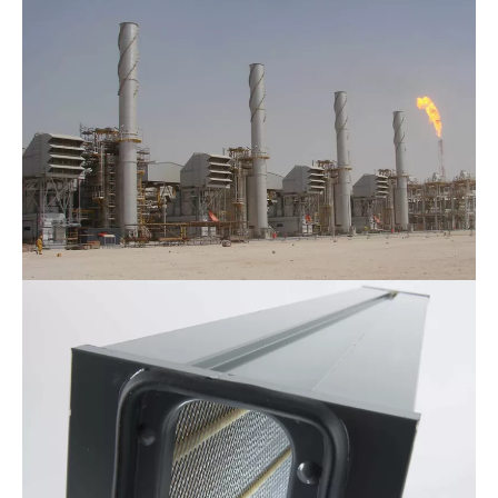
ASC
Filtration
System_F&B
1