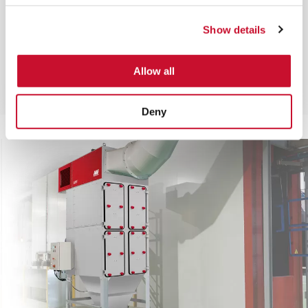
Show details
AIVY COMPACT SPK
Un'apparecchiatura compatta Plug & Play che
Allow all
aumenta la sicurezza durante la filtrazione
dell'aria nei processi di lavorazione dei metalli.
Deny