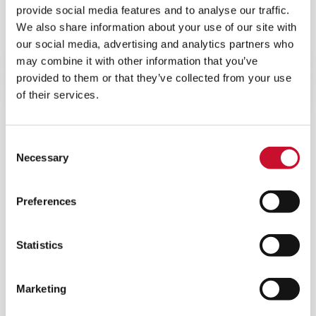
provide social media features and to analyse our traffic.
Massima efficienza per un'ampia gamma di flussi
We also share information about your use of our site with
d'aria per soddisfare le esigenze della maggior
our social media, advertising and analytics partners who
parte dei settori e delle applicazioni.
may combine it with other information that you’ve
provided to them or that they’ve collected from your use
of their services.
Consent
Necessary
Selection
Preferences
Statistics
Marketing