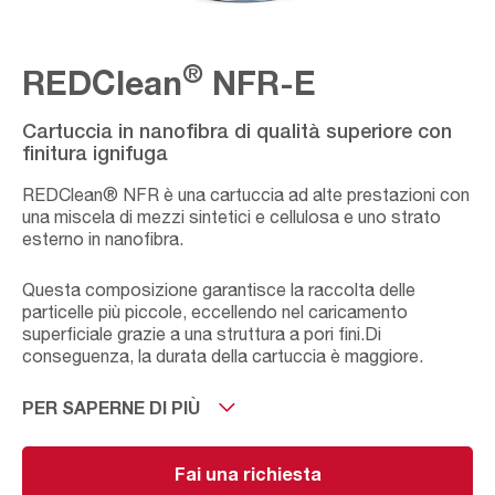
®
REDClean
NFR-E
Cartuccia in nanofibra di qualità superiore con
finitura ignifuga
REDClean
®
NFR è una cartuccia ad alte prestazioni con
una miscela di mezzi sintetici e cellulosa e uno strato
esterno in nanofibra.
Questa composizione garantisce la raccolta delle
particelle più piccole, eccellendo nel caricamento
superficiale grazie a una struttura a pori fini.Di
conseguenza, la durata della cartuccia è maggiore.
La finitura ignifuga rallenta la combustione e la
PER SAPERNE DI PIÙ
propagazione delle fiamme, aumentando la sicurezza
nella filtrazione di polveri con particelle incandescenti.
Fai una richiesta