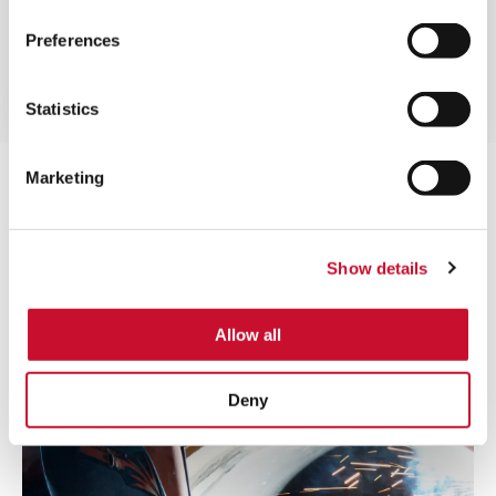
®
REDCLEAN
NFR
Preferences
La tecnologia avanzata delle nanofibre che
garantisce un ambiente pulito e sicuro e consente
di risparmiare sui costi.
Statistics
Marketing
Applicazioni correlate
Show details
VISUALIZZA TUTTO
Allow all
TAGLIO
TERMICO
Deny