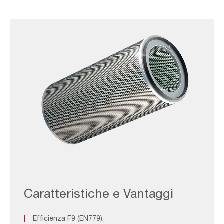
AAF-
Image_Spare-
Parts_NFR-
Caratteristiche e Vantaggi
E
Efficienza F9 (EN779).