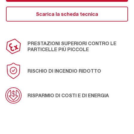
Grazie all’eccellente capacità di rilascio della polvere,
REDClean
®
NFR è adatto alle applicazioni industriali più
pericolose, riducendo il costo totale di gestione e il
Scarica la scheda tecnica
consumo energetico e garantendo un ciclo di vita più
lungo.
PRESTAZIONI SUPERIORI CONTRO LE
PARTICELLE PIÙ PICCOLE
RISCHIO DI INCENDIO RIDOTTO
RISPARMIO DI COSTI E DI ENERGIA