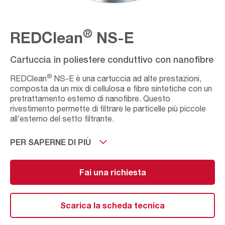
®
REDClean
NS-E
Cartuccia in poliestere conduttivo con nanofibre
®
REDClean
NS-E è una cartuccia ad alte prestazioni,
composta da un mix di cellulosa e fibre sintetiche con un
pretrattamento esterno di nanofibre. Questo
rivestimento permette di filtrare le particelle più piccole
all’esterno del setto filtrante.
®
La combinazione di poliestere e nanofibre REDClean
PER SAPERNE DI PIÙ
garantisce prestazioni superiori nella gestione di polveri
fibrose o
igroscopiche.
Fai una richiesta
®
La cartuccia REDClean
NS-E è il supporto più adatto
TM
per la gamma di prodotti AAF International AIVY
Scarica la scheda tecnica