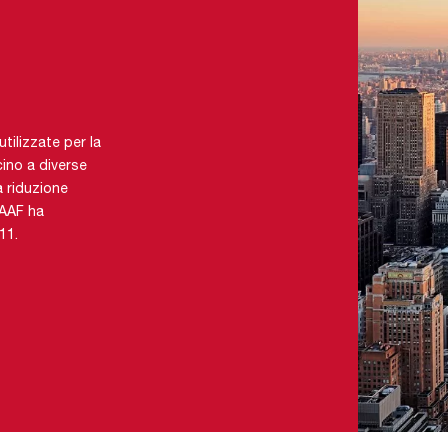
tilizzate per la
cino a diverse
a riduzione
 AAF ha
11.