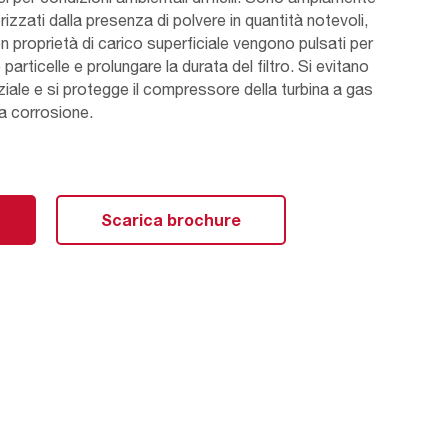
erizzati dalla presenza di polvere in quantità notevoli,
con proprietà di carico superficiale vengono pulsati per
articelle e prolungare la durata del filtro. Si evitano
ziale e si protegge il compressore della turbina a gas
a corrosione.
artuccia sono personalizzati per adattarsi alle condizioni
stallazioni sono dotate di livelli adeguati di
nto, rimozione dell’umidità e prefiltrazione. AAF
Scarica brochure
se ai requisiti del cliente e alle condizioni operative,
uccia entry level, fini e (H)EPA disponibili in una gamma