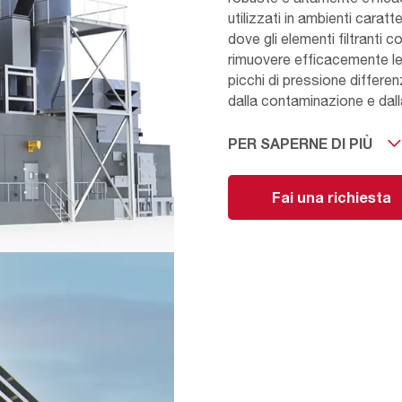
utilizzati in ambienti caratt
dove gli elementi filtranti 
rimuovere efficacemente le p
picchi di pressione differen
dalla contaminazione e dall
PER SAPERNE DI PIÙ
I sistemi di filtrazione a c
operative e ambientali. Le in
riscaldamento o raffreddame
Fai una richiesta
definisce la filtrazione in ba
con elementi filtranti a cart
di geometrie.