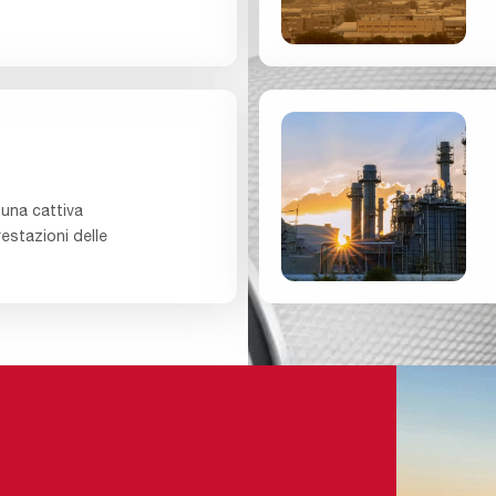
Cartridge
 una cattiva
Filtration
prestazioni delle
System_F&B
2