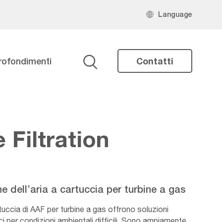
Language
rofondimenti
Contatti
Ricerca
 Filtration
one dell’aria a cartuccia per turbine a gas
artuccia di AAF per turbine a gas offrono soluzioni
i per condizioni ambientali difficili. Sono ampiamente