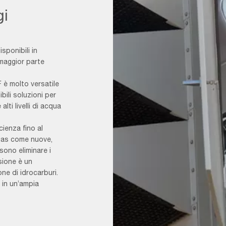
gi
sponibili in
 maggior parte
 è molto versatile
bili soluzioni per
lti livelli di acqua
Cartridge
Filtration
ienza fino al
System_F&B
 gas come nuove,
1
sono eliminare i
sione è un
ne di idrocarburi.
i in un’ampia