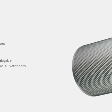
dem
babgabe
OpenClosed_NFR-
o zu verringern
E-
2