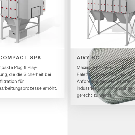
 COMPACT SPK
AIVY RC
AAF-
mpakte Plug & Play-
Maximale Effizienz für eine br
Image_Spare-
ng, die die Sicherheit bei
Palette von Luftströmen, um
Parts_OpenOpen
filtration für
Anforderungen der meisten
NFR-
earbeitungsprozesse erhöht.
Industrien und Anwendungen
E
gerecht zu werden.