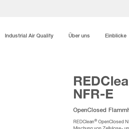
Industrial Air Quality
Über uns
Einblicke
REDClea
NFR-E
OpenClosed Flammh
®
REDClean
OpenClosed NFR
Mischung von Zellulose- un