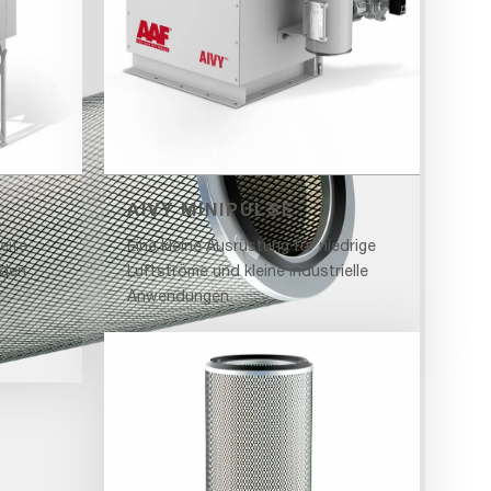
AIVY MINIPULSE
eite
Eine kleine Ausrüstung für niedrige
 den
Luftströme und kleine industrielle
Anwendungen.