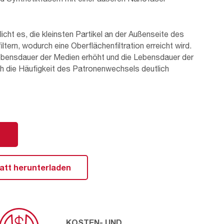
cht es, die kleinsten Partikel an der Außenseite des
ltern, wodurch eine Oberflächenfiltration erreicht wird.
ebensdauer der Medien erhöht und die Lebensdauer der
h die Häufigkeit des Patronenwechsels deutlich
so dass sie für den Umgang mit explosionsgefährdeten
 ATEX-Richtlinie erfüllt.
®
ion und seines Aufbaus ist REDClean
OpenClosed
g für jene Staubabscheider, die eine seitlich
rdern.
att herunterladen
KOSTEN- UND