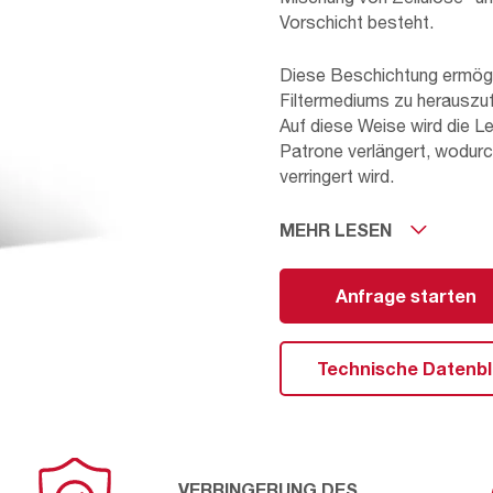
Vorschicht besteht.
Diese Beschichtung ermögli
Filtermediums zu herauszufi
Auf diese Weise wird die L
Patrone verlängert, wodurc
verringert wird.
MEHR LESEN
Außerdem ist sie geerdet, 
Stäuben geeignet ist und die
Anfrage starten
Aufgrund seiner Konfigurat
NFR-E die passendste Lösun
geschlossene Patrone erfo
Technische Datenbl
VERRINGERUNG DES