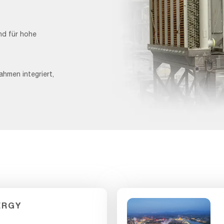
nd für hohe
ahmen integriert,
Cooling
Coil_F&B
1
ERGY