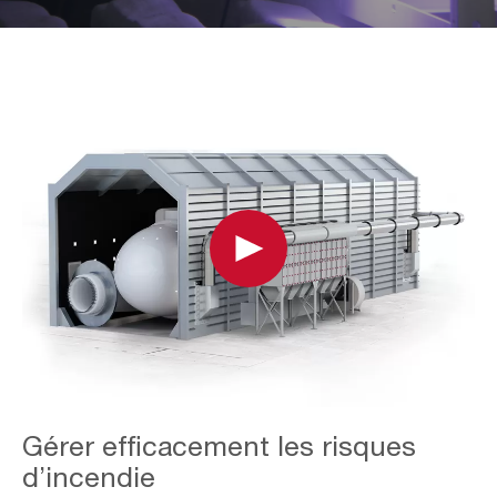
Play
AAF-
Gérer efficacement les risques
Image-
Application-
d’incendie
Page_Metallizing-