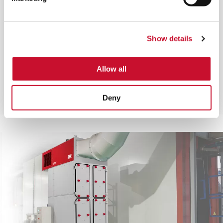
Show details
AIVY RC
Une efficacité maximale pour une grande gamme
Allow all
de débits d’air qui permet de répondre aux
besoins de la plupart des industries et des
applications.
Deny