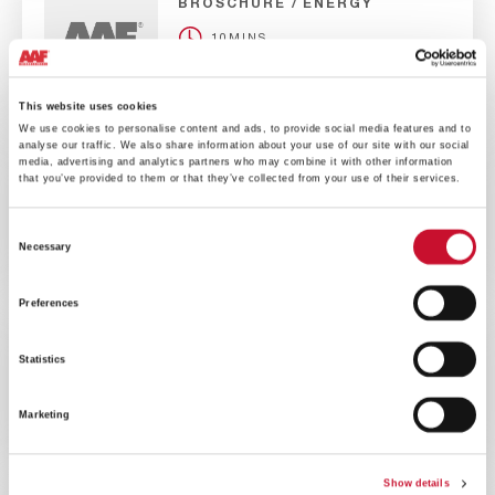
BROSCHÜRE
ENERGY
10MINS
HydroGT Flyer
This website uses cookies
We use cookies to personalise content and ads, to provide social media features and to
analyse our traffic. We also share information about your use of our site with our social
media, advertising and analytics partners who may combine it with other information
BROSCHÜRE
ENERGY
that you’ve provided to them or that they’ve collected from your use of their services.
10MINS
Consent
Broschüre N-hance
Necessary
Selection
Preferences
BROSCHÜRE
ENERGY
Statistics
10MINS
Broschüre HydroShield
Marketing
Show details