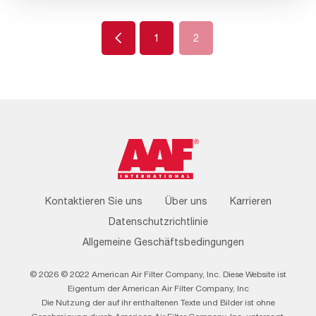
Previous
1
2
Footer
Kontaktieren Sie uns
Über uns
Karrieren
Menu
Datenschutzrichtlinie
Allgemeine Geschäftsbedingungen
© 2026 © 2022 American Air Filter Company, Inc. Diese Website ist
Eigentum der American Air Filter Company, Inc
Die Nutzung der auf ihr enthaltenen Texte und Bilder ist ohne