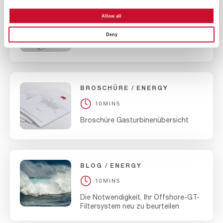
BROSCHÜRE
ENERGY
Allow all
10MINS
Deny
Broschüre DuraShield S
BROSCHÜRE
ENERGY
10MINS
Broschüre Gasturbinenübersicht
BLOG
ENERGY
10MINS
Die Notwendigkeit, Ihr Offshore-GT-
Filtersystem neu zu beurteilen