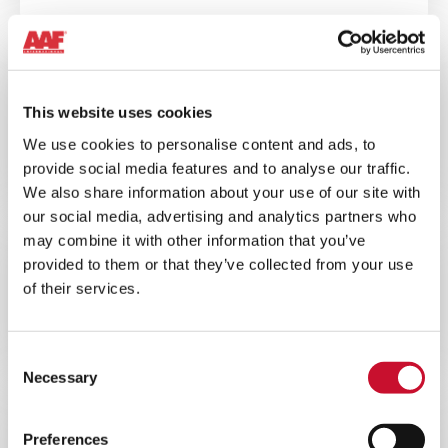
BLOG
ENERGY
10MINS
This website uses cookies
Bewertung der besten Gasturbinen-
We use cookies to personalise content and ads, to
Filtersysteme für Umgebungen mit
provide social media features and to analyse our traffic.
hoher Staubbelastung
We also share information about your use of our site with
our social media, advertising and analytics partners who
may combine it with other information that you’ve
BLOG
ENERGY
provided to them or that they’ve collected from your use
of their services.
10MINS
Die Bedeutung der Luftfiltration in
Kernkraftwerken
Consent
Necessary
Selection
BLOG
ENERGY
Preferences