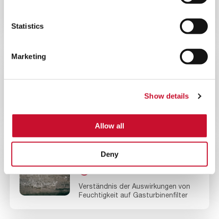
10MINS
Die Bedeutung der Luftfiltration für
Statistics
die Leistung von Hubkolbenmotoren
Marketing
BLOG
ENERGY
10MINS
Show details
Reduzieren Sie die
Gesamtbetriebskosten Ihrer
Gasturbine
Allow all
Deny
BLOG
ENERGY
10MINS
Verständnis der Auswirkungen von
Feuchtigkeit auf Gasturbinenfilter