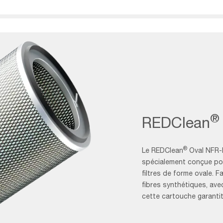
®
REDClean
®
Le REDClean
Oval NFR-
spécialement conçue pou
filtres de forme ovale. F
fibres synthétiques, av
cette cartouche garantit 