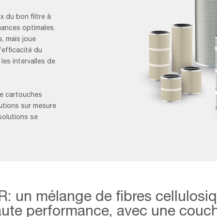
 du bon filtre à
mances optimales.
, mais joue
’efficacité du
les intervalles de
de cartouches
lutions sur mesure
solutions se
Bodegon_cartuchos_2560x1732-
2
: un mélange de fibres cellulosiq
aute performance, avec une couch