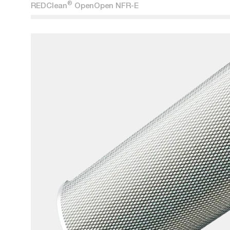
®
REDClean
OpenOpen NFR-E