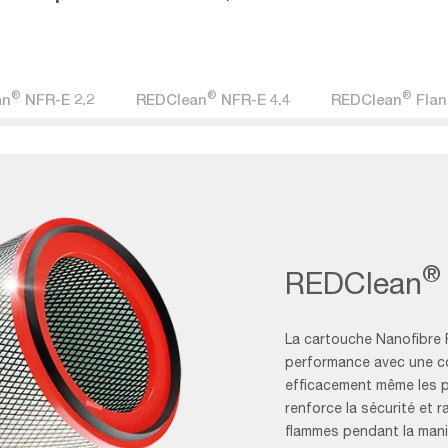
®
®
®
an
NFR-E 2.2
REDClean
NFR-E 4.4
REDClean
Flan
®
REDClean
La cartouche Nanofibre F
performance avec une co
efficacement même les plu
renforce la sécurité et 
flammes pendant la man