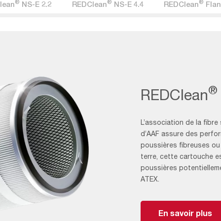
®
®
®
lean
NS-E 2.2
REDClean
NS-E 4.4
REDClean
Flan
®
REDClean
L’association de la fibr
d’AAF assure des perfor
poussières fibreuses ou
terre, cette cartouche e
poussières potentielleme
ATEX.
En savoir plus