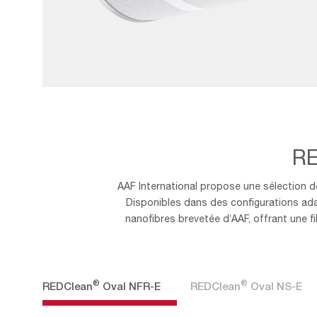
AAF-
Image_Spare-
Parts_NS-
E
RE
AAF International propose une sélection d
Disponibles dans des configurations ada
nanofibres brevetée d’AAF, offrant une f
®
®
REDClean
Oval NFR-E
REDClean
Oval NS-E