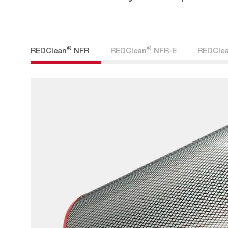
®
®
REDClean
NFR
REDClean
NFR-E
REDCle