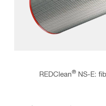
AAF-
Image_Spare-
Parts_NFR
®
REDClean
NS-E: fi