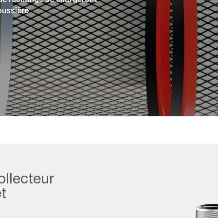
oussière
ollecteur
t