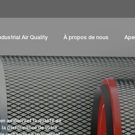
ndustrial Air Quality
À propos de nous
Ape
en améliorant la qualité de
t la performance de votre
s de rechange se chargeront