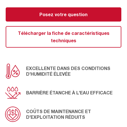
particules pour une performance durable des turbines à
gaz en utilisant un média unique et durable. Le média
synthétique est hydrophobe, résistant à l’humidité élevée
Posez votre question
contenue dans les brumes, les brouillards ou la pluie
persistante. Avec ses propriétés hydrophobes, la
construction fournit également une excellente barrière
Télécharger la fiche de caractéristiques
étanche à l’eau pour combattre les forts niveaux d’eau
techniques
en vrac.
EXCELLENTE DANS DES CONDITIONS
D’HUMIDITÉ ÉLEVÉE
BARRIÈRE ÉTANCHE À L’EAU EFFICACE
COÛTS DE MAINTENANCE ET
D’EXPLOITATION RÉDUITS