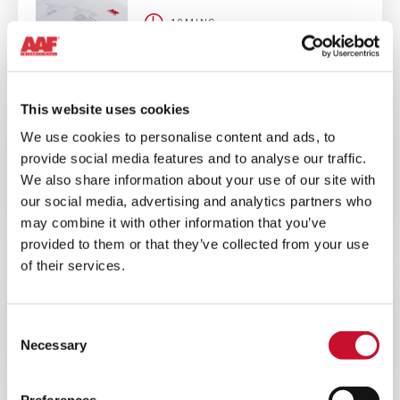
10MINS
Brochure DuraShield S
This website uses cookies
BLOG
ENERGY
We use cookies to personalise content and ads, to
provide social media features and to analyse our traffic.
10MINS
We also share information about your use of our site with
Comprendre les impacts d’une
our social media, advertising and analytics partners who
mauvaise filtration de l’air sur le
may combine it with other information that you’ve
rendement des turbines à gaz
provided to them or that they’ve collected from your use
of their services.
BLOG
ENERGY
10MINS
Consent
Necessary
Selection
Comprendre l’impact de l’humidité
sur les filtres des turbines à gaz